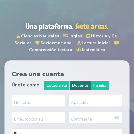
Una plataforma.
Siete áreas.
Ciencias Naturales
·
Inglés
·
Historia y Cs.
Sociales
·
Socioemocional
·
Lectura inicial
·
Comprensión lectora
·
Matemática
Crea una cuenta
Únete como:
Estudiante
Docente
Familia
Nombres
Apellidos
Email (opcional)
Contraseña