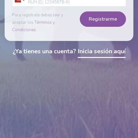
RUN (Ej: 12345678-K)
Para registrate debes leer y
Registrarme
aceptar los
Términos y
Condiciones
.
¿Ya tienes una cuenta?
Inicia sesión aquí