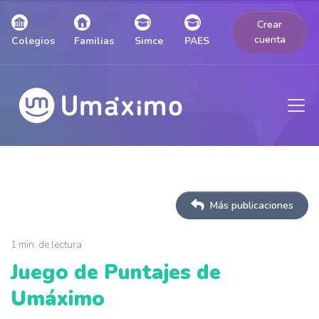
Crear
cuenta
Colegios
Familias
Simce
PAES
Más publicaciones
1 min. de lectura
Juego de Puntajes de
Umáximo