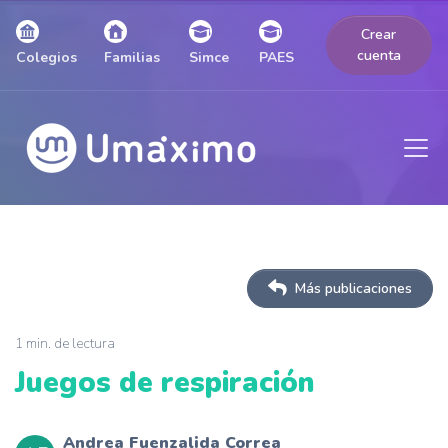
Crear
cuenta
Colegios
Familias
Simce
PAES
Más publicaciones
1 min. de lectura
Juegos de respiración
Andrea Fuenzalida Correa