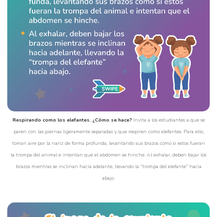
Respirando como los elefantes. ¿Cómo se hace?
Invita a los estudiantes a que se
paren con las piernas ligeramente separadas y que respiren como elefantes. Para ello,
toman aire por la nariz de forma profunda, levantando sus brazos como si estos fueran
la trompa del animal e intentan que el abdomen se hinche. Al exhalar, deben bajar los
brazos mientras se inclinan hacia adelante, llevando la “trompa del elefante” hacia
abajo.