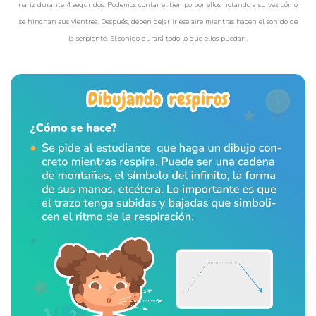
nariz durante 4 segundos. Podemos contar el tiempo por ellos notando a su vez cómo
se hinchan sus vientres. Después, deben dejar ir ese aire mientras hacen el sonido de
la serpiente. El sonido durará todo lo que ellos puedan.