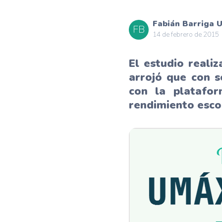
Fabián Barriga U
FB
14 de febrero de 2015
El estudio reali
arrojó que con 
con la platafo
rendimiento escol