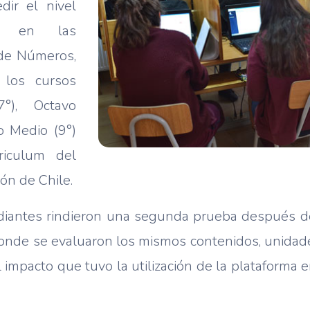
dir el nivel
an en las
 de Números,
 los cursos
°), Octavo
o Medio (9°)
riculum del
ón de Chile.
diantes rindieron una segunda prueba después de u
 donde se evaluaron los mismos contenidos, unidade
l impacto que tuvo la utilización de la plataforma 