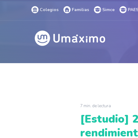
Colegios
Familias
Simce
PAE
C
M
7 min. de lectura
[Estudio] 
rendimient