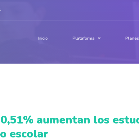
S
Inicio
Planes
Plataforma
Publicaciones
ómo funciona
Prueba gratuita
Modelo pedagógico
ódulo Jugador
Módulo Docente
Nosotros
ÁREAS
Matemática
Comprensión lectora
Lectura inicial
Inglés
Ciencias Naturales
20,51% aumentan los estu
Historia y Cs. Sociales
Socioemocional
o escolar
EVALUACIONES