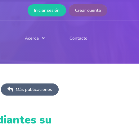
Iniciar sesión
Crear cuenta
Contacto
Acerca
Testimonios
Preguntas frecuentes
Más publicaciones
diantes su