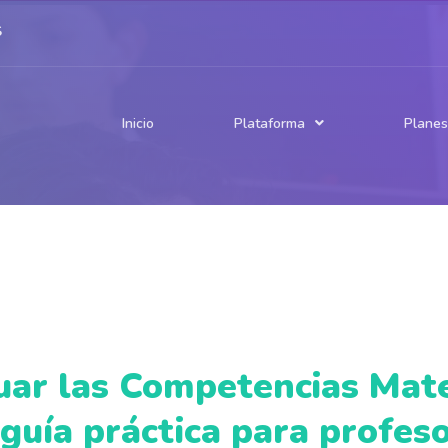
S
Inicio
Planes
Plataforma
Publicaciones
ómo funciona
Prueba gratuita
Modelo pedagógico
ódulo Jugador
Módulo Docente
Nosotros
ÁREAS
Matemática
Comprensión lectora
Lectura inicial
Inglés
Ciencias Naturales
uar las Competencias Mat
Historia y Cs. Sociales
Socioemocional
 guía práctica para profes
EVALUACIONES