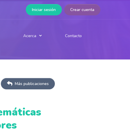
Iniciar sesión
Crear cuenta
Contacto
Acerca
Testimonios
Preguntas frecuentes
Más publicaciones
emáticas
ores