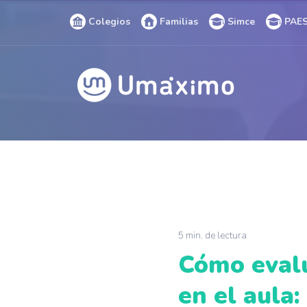
Colegios
Familias
Simce
PAE
C
M
5 min. de lectura
Cómo eval
en el aula: