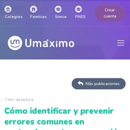
Crear
cuenta
Colegios
Familias
Simce
PAES
Más publicaciones
7 min. de lectura
Cómo identificar y prevenir
errores comunes en