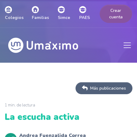
Crear
cuenta
Colegios
Familias
Simce
PAES
Más publicaciones
1 min. de lectura
La escucha activa
Andrea Fuenzalida Correa